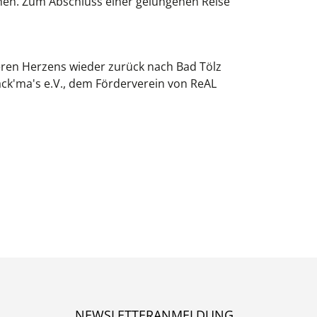
hen. Zum Abschluss einer gelungenen Reise
eren Herzens wieder zurück nach Bad Tölz
ack'ma's e.V., dem Förderverein von ReAL
NEWSLETTERANMELDUNG