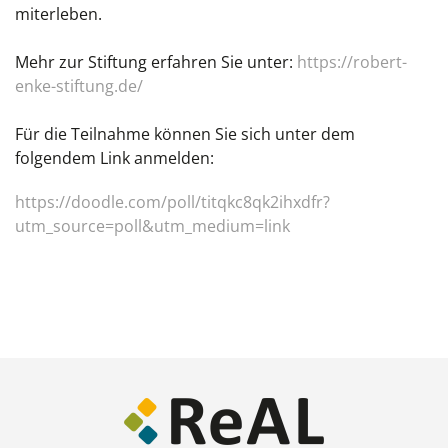
miterleben.
Mehr zur Stiftung erfahren Sie unter:
https://robert-
enke-stiftung.de/
Für die Teilnahme können Sie sich unter dem
folgendem Link anmelden:
https://doodle.com/poll/titqkc8qk2ihxdfr?
utm_source=poll&utm_medium=link