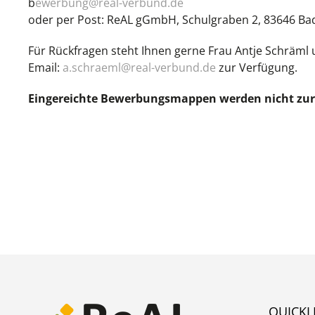
b
ewerbung@real-verbund.de
oder per Post: ReAL gGmbH, Schulgraben 2, 83646 Bad
Für Rückfragen steht Ihnen gerne Frau Antje Schräml
Email:
a.schraeml@real-verbund.de
zur Verfügung.
Eingereichte Bewerbungsmappen werden nicht zur
QUICKL