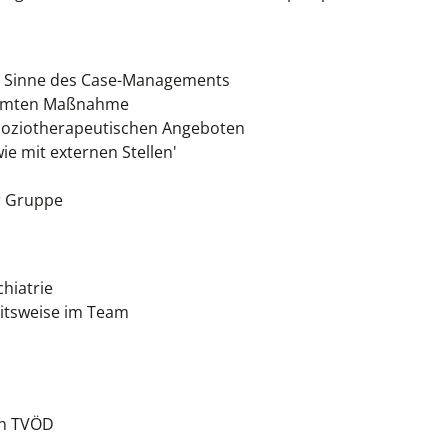
m Sinne des Case-Managements
esamten Maßnahme
soziotherapeutischen Angeboten
e mit externen Stellen'
r Gruppe
hiatrie
eitsweise im Team
en TVÖD