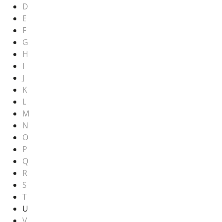
D
E
F
G
H
I
J
K
L
M
N
O
P
Q
R
S
T
U
V