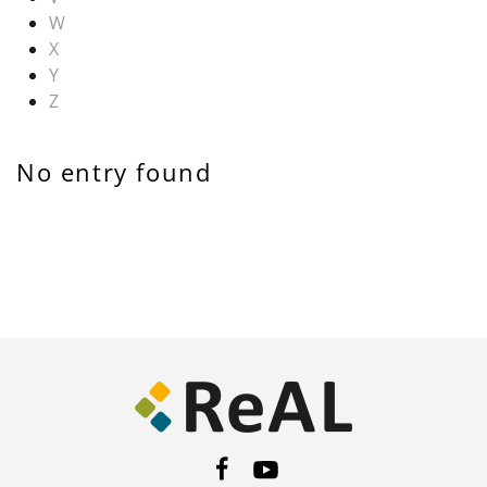
W
X
Y
Z
No entry found