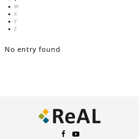
W
X
Y
Z
No entry found