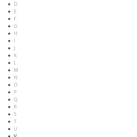
D
E
F
G
H
I
J
K
L
M
N
O
P
Q
R
S
T
U
V